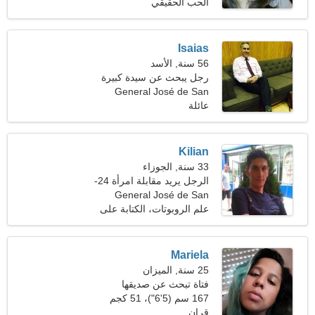
(152 رطلا)
الحب الحقيقي
Isaias
56 سنة, الأسد
رجل يبحث عن سيدة كبيرة
General José de San
45-54
عائلة
Martín
Kilian
33 سنة, الجوزاء
الرجل يريد مقابلة امرأة 24-
General José de San
31
Martín، الأرجنتين
علم الروبوتات، الكتابة على
الجدران
Mariela
25 سنة, الميزان
فتاة تبحث عن صديقها
167 سم (5'6")، 51 كجم
(112 رطلا)
قران