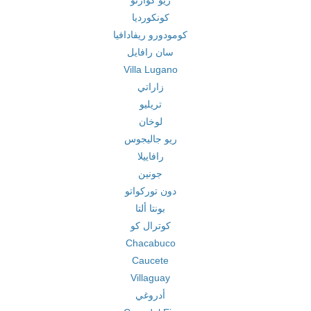
ريو كوارتو
كونكورديا
كومودورو ريفادافيا
سان رافايل
Villa Lugano
زاراتي
تريليو
لوخان
ريو جاليجوس
رافاييلا
جونين
دون توركواتو
بونتا ألتا
کوترال کو
Chacabuco
Caucete
Villaguay
أدروغي