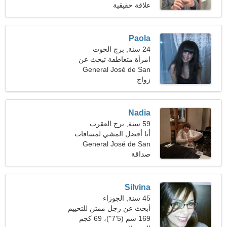
Martín
علاقة حقيقية
Paola
24 سنة, برج الحوت
امرأة متعاطفة تبحث عن
علاقة حقيقية
General José de San
زواج
Martín
Nadia
59 سنة, برج العقرب
أنا أفضل المشي لمسافات
General José de San
طويلة والتزلج على الماء
صداقة
Martín، الأرجنتين
Silvina
45 سنة, الجوزاء
أبحث عن رجل ممتن للتخييم
169 سم (5'7")، 69 كجم