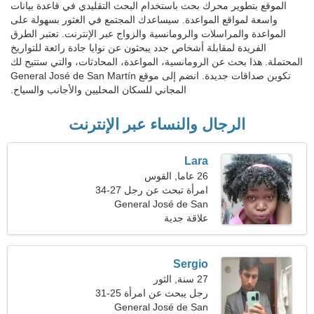
الموقع بتطوير محرك بحث باستخدام البحث التقليدي في قاعدة بيانات
واسعة لمواقع المواعدة. سيساعدك المجتمع في العثور بسهولة على
المواعدة والمراسلات والرومانسية والزواج عبر الإنترنت. تعتبر الطرق
الفريدة لمقابلة أشخاص جدد يبحثون عن نوايا جادة رائعة للتواريخ
المحتملة. هذا بحث عن الرومانسية، المواعدة، المحادثات، والتي ستتيح لك
تكوين صداقات جديدة. انضم إلى موقع General José de San Martín
المجاني للسكان المحليين والأجانب والسياح.
الرجال والنساء عبر الإنترنت
Lara
26 عاما, القوس
امرأة تبحث عن رجل 27-34
General José de San
Martín، الأرجنتين
علاقة جدية
Sergio
27 سنة, الثور
رجل يبحث عن امرأة 25-31
General José de San