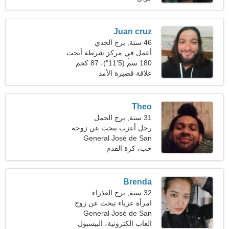
Juan cruz
46 سنة, برج الجدي
أعمل في مركز شرطة أبحث
عن امرأة طيبة
180 سم (5'11")، 87 كجم
(191 رطلا)
علاقة قصيرة الأمد
Theo
31 سنة, برج الحمل
رجل أعزب يبحث عن زوجة
General José de San
Martín
حب، كرة القدم
Brenda
32 سنة, برج العذراء
امرأة عزباء تبحث عن زوج
General José de San
Martín، الأرجنتين
العاب الكترونية، البيسبول