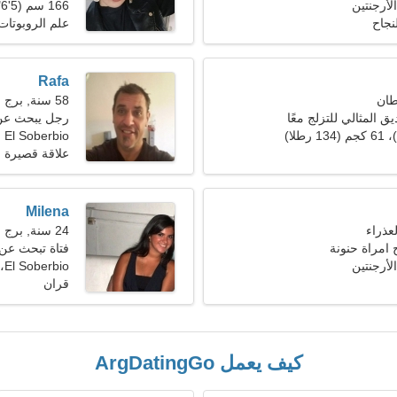
166 سم (5'6")، 58 كجم (127 رطلا)
نجاح
علم الروبوتات
Rafa
58 سنة, برج العقرب
 المثالي للتزلج معًا
رجل يبحث عن 
El Soberbio
علاقة قصيرة ا
Milena
24 سنة, برج الحوت
 امراة حنونة
فتاة تبحث عن صدي
El Soberbio، الأرجنتين
قران
كيف يعمل ArgDatingGo