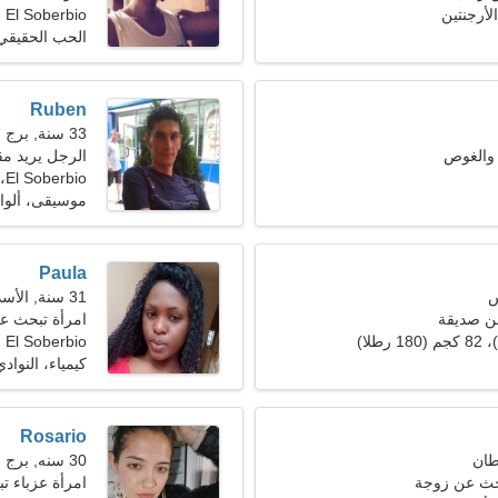
El Soberbio
الحب الحقيقي
Ruben
33 سنة, برج الحمل
ا والغوص
الرجل يريد مق
El Soberbio، الأرجنتين
موسيقى، ألوان
Paula
31 سنة, الأسد
ن صديقة
امرأة تبحث ع
El Soberbio
كيمياء، النوادي
Rosario
30 سنه, برج الجدي
حث عن زوجة
امرأة عزباء 