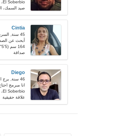
El Soberbio، الأرجنتين
صيد السمك، ال
Cintia
45 سنة, السرطان
أبحث عن الصديق
164 سم (5'5")، 61 كجم (134 رطلا)
صداقة
Diego
46 سنة, برج العذراء
انا مبرمج احتاج
El Soberbio، الأرجنتين
علاقة حقيقية