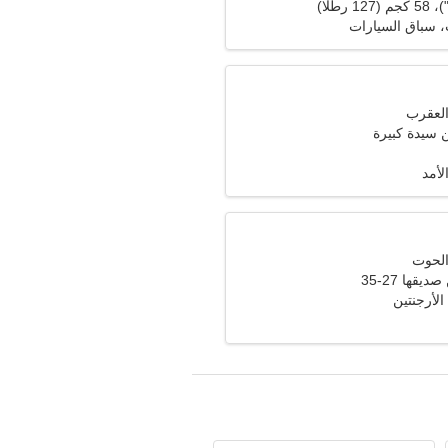
، سباق السيارات
سيدة كبيرة
لأمد
قها 27-35