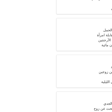
ابلة امرأة
 مائية
ن زوجين
 الليلية
تبحث عن زوج