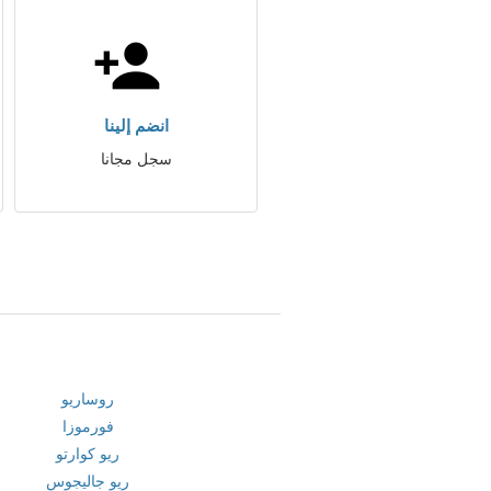
انضم إلينا
سجل مجانا
روساريو
فورموزا
ريو كوارتو
ريو جاليجوس