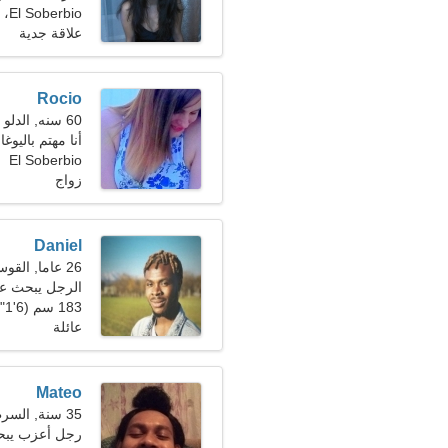
El Soberbio، الأرجنتين
علاقة جدية
Rocio
60 سنه, الدلو
أنا مهتم باليوغ
El Soberbio
زواج
Daniel
26 عاما, القوس
الرجل يبحث ع
183 سم (6'1")، 82 كجم (180 رطلا)
عائلة
Mateo
35 سنة, السرطان
رجل أعزب يب