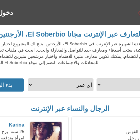
دخول
تعارف عبر الإنترنت مجانا El Soberbio، الأرجنتين
ArgDatingGo - خدمة المواعدة الشهيرة عبر الإنترنت في El Soberbio،
ة، ستجد أصدقاء ومعارف جدد للتواصل والمغازلة والحب. ابحث في ملفات تعري
لاهتمام. يمكنك تكوين معارف مثيرة للاهتمام واختيار مرشحين مثيرين للاهتمام
للمحادثات والاجتماعات. انضم إلى موقع El Soberbio المجاني للسكان المحليين والأجانب والسياح.
الرجال والنساء عبر الإنترنت
Karina
25 سنة, برج الحمل
ن رجل
امرأة مندفعه