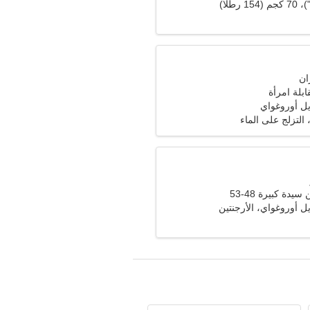
ابلة امرأة
ل أوروغواي
التزلج على الماء
دة كبيرة 48-53
 أوروغواي، الأرجنتين