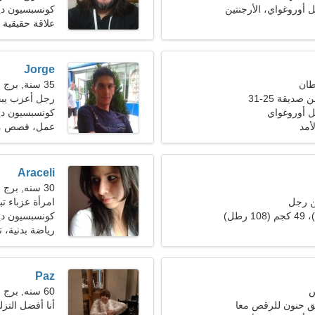
 أوروغواي، الأرجنتين
كونسبسيون دي
علاقة حقيقية
Jorge
35 سنة, برج الجدي
ديقة 25-31
رجل أعزب يب
 أوروغواي
كونسبسيون ديل
أمد
عمل، قصص مصو
Araceli
30 سنه, برج العذراء
ن رجل
امرأة عزباء 
كونسبسيون دي
رياضة بدنية، ت
Paz
60 سنه, برج الحوت
 حنون للرقص معا
أنا أفضل التز