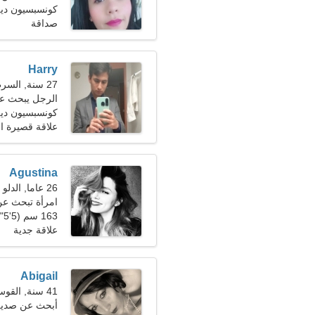
كونسبسيون ديل
صداقة
Harry
27 سنة, السرطان
الرجل يبحث عن ص
كونسبسيون ديل
علاقة قصيرة ال
Agustina
26 عاما, الدلو
امرأة تبحث ع
163 سم (5'5")، 49 كجم (108 رطل)
علاقة جدية
Abigail
41 سنة, القوس
أبحث عن صديق