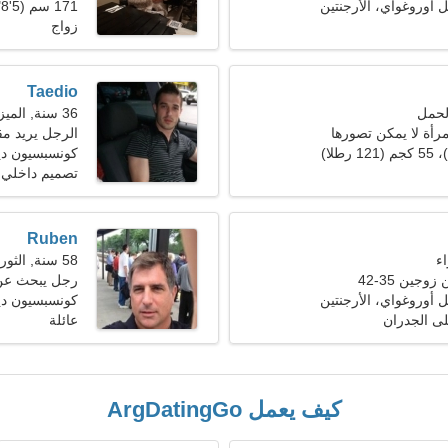
 أوروغواي، الأرجنتين
171 سم (5'8")، 70 كجم (154 رطلا)
زواج
Taedio
36 سنة, الميزان
مرأة لا يمكن تصورها
الرجل يريد مق
كونسبسيون دي
تصميم داخلي، 
Ruben
58 سنة, الثور
جين 35-42
رجل يبحث عن سي
 أوروغواي، الأرجنتين
كونسبسيون ديل
على الجدران
عائلة
كيف يعمل ArgDatingGo