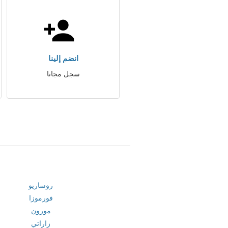
انضم إلينا
سجل مجانا
روساريو
فورموزا
مورون
زاراتي