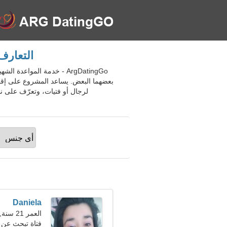
التعارف
ArgDatingGo - خدمة المو
بعضهما البعض. يساعد المشروع على إقا
لرجال أو فتيات، وتعرّف على ن
Daniela
العمر 21 سنة, الأسد
فتاة تبحث عن 