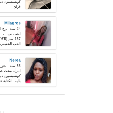
كونسبسيون ديل
قران
Milagros
24 سنة, برج الحمل
اتصل بي، أنا ا
167 سم (5'6")، 55 كجم (121 رطلا)
الحب الحقيقي
Nerea
33 سنة, الجوزاء
امرأة تبحث عن زو
كونسبسيون ديل
باليه، الكتابة 