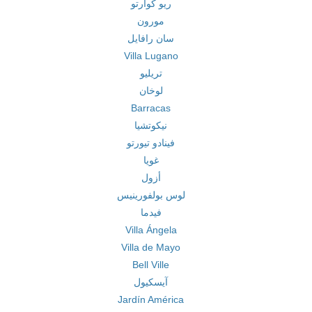
ريو كوارتو
مورون
سان رافايل
Villa Lugano
تريليو
لوخان
Barracas
نيكوتشيا
فينادو تيورتو
غويا
أزول
لوس بولفورينيس
فيدما
Villa Ángela
Villa de Mayo
Bell Ville
آيسكيول
Jardín América