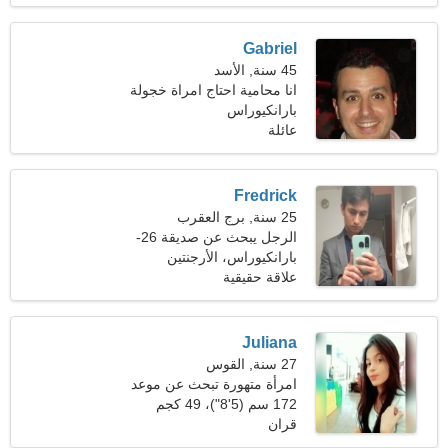
Gabriel
45 سنة, الأسد
انا محامية احتاج امراة خجولة
بارانكيوراس
عائلة
Fredrick
25 سنة, برج العقرب
الرجل يبحث عن صديقة 26-
28
بارانكيوراس، الأرجنتين
علاقة حقيقية
Juliana
27 سنة, القوس
امرأة متهورة تبحث عن موعد
172 سم (5'8")، 49 كجم
(108 رطل)
قران