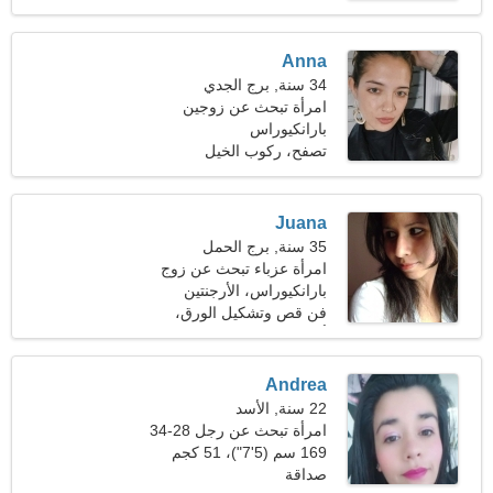
Anna
34 سنة, برج الجدي
امرأة تبحث عن زوجين
بارانكيوراس
تصفح، ركوب الخيل
Juana
35 سنة, برج الحمل
امرأة عزباء تبحث عن زوج
بارانكيوراس، الأرجنتين
فن قص وتشكيل الورق،
ألعاب القوى
Andrea
22 سنة, الأسد
امرأة تبحث عن رجل 28-34
169 سم (5'7")، 51 كجم
(112 رطلا)
صداقة