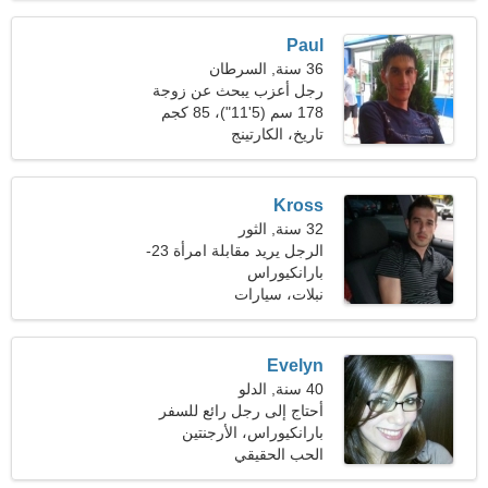
Paul
36 سنة, السرطان
رجل أعزب يبحث عن زوجة
26-33
178 سم (5'11")، 85 كجم
(187 رطلا)
تاريخ، الكارتينج
Kross
32 سنة, الثور
الرجل يريد مقابلة امرأة 23-
30
بارانكيوراس
نبلات، سيارات
Evelyn
40 سنة, الدلو
أحتاج إلى رجل رائع للسفر
معًا
بارانكيوراس، الأرجنتين
الحب الحقيقي